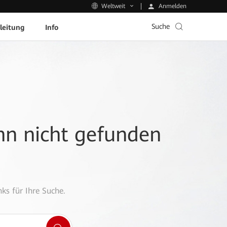
Anmelden
Weltweit
Suche
leitung
Info
ann nicht gefunden
ks für Ihre Suche.