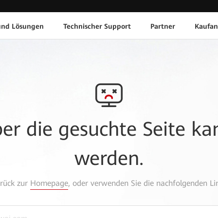
und Lösungen
Technischer Support
Partner
Kaufan
aber die gesuchte Seite k
werden.
urück zur
Homepage
, oder verwenden Sie die nachfolgenden Lin