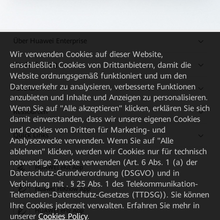
Über Huawei Enterprise
Wir verwenden Cookies auf dieser Website,
Kaufanleitung
einschließlich Cookies von Drittanbietern, damit die
Website ordnungsgemäß funktioniert und um den
Datenverkehr zu analysieren, verbesserte Funktionen
Partner
anzubieten und Inhalte und Anzeigen zu personalisieren.
Wenn Sie auf "Alle akzeptieren" klicken, erklären Sie sich
Ressourcen
damit einverstanden, dass wir unsere eigenen Cookies
und Cookies von Dritten für Marketing- und
Quick Links
Analysezwecke verwenden. Wenn Sie auf "Alle
ablehnen" klicken, werden wir Cookies nur für technisch
notwendige Zwecke verwenden (Art. 6 Abs. 1 (a) der
HUAWEI eKit App
Datenschutz-Grundverordnung (DSGVO) und in
Verbindung mit . § 25 Abs. 1 des Telekommunikation-
Huawei HiKnow App
Telemedien-Datenschutz-Gesetzes (TTDSG)). Sie können
Ihre Cookies jederzeit verwalten. Erfahren Sie mehr in
HUAWEI eFly App
unserer
Cookies Policy
.