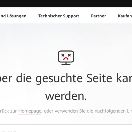
und Lösungen
Technischer Support
Partner
Kaufan
aber die gesuchte Seite k
werden.
urück zur
Homepage
, oder verwenden Sie die nachfolgenden Lin