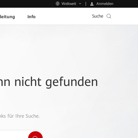
Anmelden
Weltweit
Suche
leitung
Info
ann nicht gefunden
ks für Ihre Suche.