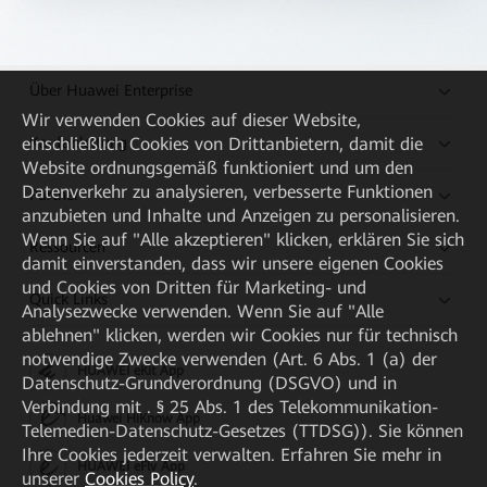
Über Huawei Enterprise
Wir verwenden Cookies auf dieser Website,
Kaufanleitung
einschließlich Cookies von Drittanbietern, damit die
Website ordnungsgemäß funktioniert und um den
Datenverkehr zu analysieren, verbesserte Funktionen
Partner
anzubieten und Inhalte und Anzeigen zu personalisieren.
Wenn Sie auf "Alle akzeptieren" klicken, erklären Sie sich
Ressourcen
damit einverstanden, dass wir unsere eigenen Cookies
und Cookies von Dritten für Marketing- und
Quick Links
Analysezwecke verwenden. Wenn Sie auf "Alle
ablehnen" klicken, werden wir Cookies nur für technisch
notwendige Zwecke verwenden (Art. 6 Abs. 1 (a) der
HUAWEI eKit App
Datenschutz-Grundverordnung (DSGVO) und in
Verbindung mit . § 25 Abs. 1 des Telekommunikation-
Huawei HiKnow App
Telemedien-Datenschutz-Gesetzes (TTDSG)). Sie können
Ihre Cookies jederzeit verwalten. Erfahren Sie mehr in
HUAWEI eFly App
unserer
Cookies Policy
.