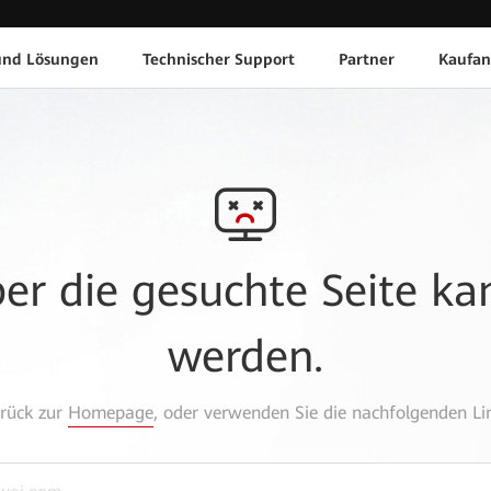
und Lösungen
Technischer Support
Partner
Kaufan
aber die gesuchte Seite k
werden.
urück zur
Homepage
, oder verwenden Sie die nachfolgenden Lin