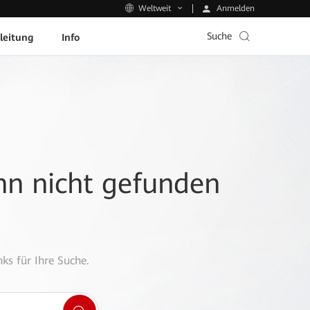
Anmelden
Weltweit
Suche
leitung
Info
ann nicht gefunden
ks für Ihre Suche.