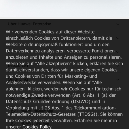
Über Huawei Enterprise
Wir verwenden Cookies auf dieser Website,
Kaufanleitung
einschließlich Cookies von Drittanbietern, damit die
Website ordnungsgemäß funktioniert und um den
Datenverkehr zu analysieren, verbesserte Funktionen
Partner
anzubieten und Inhalte und Anzeigen zu personalisieren.
Wenn Sie auf "Alle akzeptieren" klicken, erklären Sie sich
Ressourcen
damit einverstanden, dass wir unsere eigenen Cookies
und Cookies von Dritten für Marketing- und
Quick Links
Analysezwecke verwenden. Wenn Sie auf "Alle
ablehnen" klicken, werden wir Cookies nur für technisch
notwendige Zwecke verwenden (Art. 6 Abs. 1 (a) der
HUAWEI eKit App
Datenschutz-Grundverordnung (DSGVO) und in
Verbindung mit . § 25 Abs. 1 des Telekommunikation-
Huawei HiKnow App
Telemedien-Datenschutz-Gesetzes (TTDSG)). Sie können
Ihre Cookies jederzeit verwalten. Erfahren Sie mehr in
HUAWEI eFly App
unserer
Cookies Policy
.