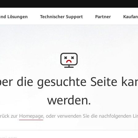
und Lösungen
Technischer Support
Partner
Kaufan
aber die gesuchte Seite k
werden.
urück zur
Homepage
, oder verwenden Sie die nachfolgenden Lin