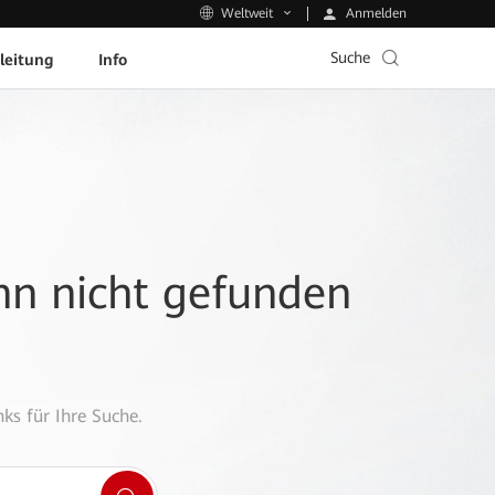
Anmelden
Weltweit
Suche
leitung
Info
ann nicht gefunden
ks für Ihre Suche.