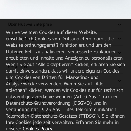
Über Huawei Enterprise
Wir verwenden Cookies auf dieser Website,
Kaufanleitung
einschließlich Cookies von Drittanbietern, damit die
Website ordnungsgemäß funktioniert und um den
Datenverkehr zu analysieren, verbesserte Funktionen
Partner
anzubieten und Inhalte und Anzeigen zu personalisieren.
Wenn Sie auf "Alle akzeptieren" klicken, erklären Sie sich
Ressourcen
damit einverstanden, dass wir unsere eigenen Cookies
und Cookies von Dritten für Marketing- und
Quick Links
Analysezwecke verwenden. Wenn Sie auf "Alle
ablehnen" klicken, werden wir Cookies nur für technisch
notwendige Zwecke verwenden (Art. 6 Abs. 1 (a) der
HUAWEI eKit App
Datenschutz-Grundverordnung (DSGVO) und in
Verbindung mit . § 25 Abs. 1 des Telekommunikation-
Huawei HiKnow App
Telemedien-Datenschutz-Gesetzes (TTDSG)). Sie können
Ihre Cookies jederzeit verwalten. Erfahren Sie mehr in
HUAWEI eFly App
unserer
Cookies Policy
.