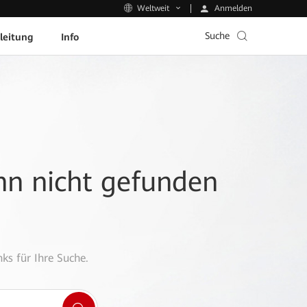
Anmelden
Weltweit
Suche
leitung
Info
ann nicht gefunden
ks für Ihre Suche.