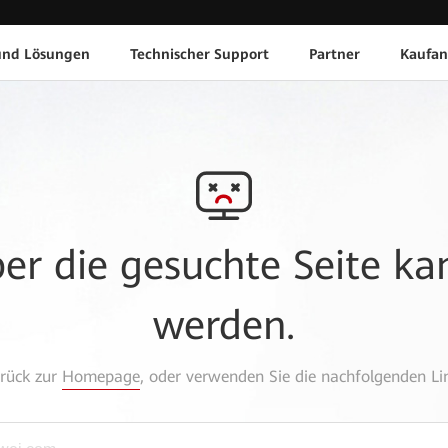
und Lösungen
Technischer Support
Partner
Kaufan
aber die gesuchte Seite k
werden.
urück zur
Homepage
, oder verwenden Sie die nachfolgenden Lin