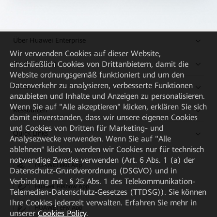
Über Huawei Enterprise
Wir verwenden Cookies auf dieser Website,
Kaufanleitung
einschließlich Cookies von Drittanbietern, damit die
Website ordnungsgemäß funktioniert und um den
Datenverkehr zu analysieren, verbesserte Funktionen
Partner
anzubieten und Inhalte und Anzeigen zu personalisieren.
Wenn Sie auf "Alle akzeptieren" klicken, erklären Sie sich
Ressourcen
damit einverstanden, dass wir unsere eigenen Cookies
und Cookies von Dritten für Marketing- und
Quick Links
Analysezwecke verwenden. Wenn Sie auf "Alle
ablehnen" klicken, werden wir Cookies nur für technisch
notwendige Zwecke verwenden (Art. 6 Abs. 1 (a) der
HUAWEI eKit App
Datenschutz-Grundverordnung (DSGVO) und in
Verbindung mit . § 25 Abs. 1 des Telekommunikation-
Huawei HiKnow App
Telemedien-Datenschutz-Gesetzes (TTDSG)). Sie können
Ihre Cookies jederzeit verwalten. Erfahren Sie mehr in
HUAWEI eFly App
unserer
Cookies Policy
.