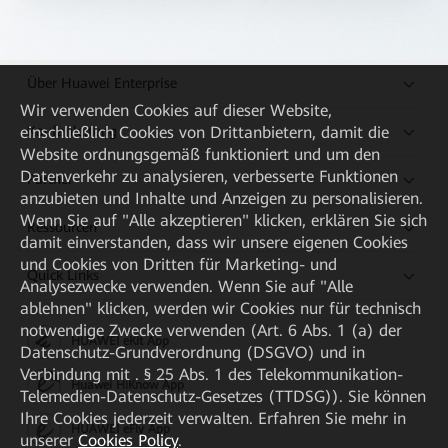
Über Huawei Enterprise
Wir verwenden Cookies auf dieser Website,
Kaufanleitung
einschließlich Cookies von Drittanbietern, damit die
Website ordnungsgemäß funktioniert und um den
Datenverkehr zu analysieren, verbesserte Funktionen
Partner
anzubieten und Inhalte und Anzeigen zu personalisieren.
Wenn Sie auf "Alle akzeptieren" klicken, erklären Sie sich
Ressourcen
damit einverstanden, dass wir unsere eigenen Cookies
und Cookies von Dritten für Marketing- und
Quick Links
Analysezwecke verwenden. Wenn Sie auf "Alle
ablehnen" klicken, werden wir Cookies nur für technisch
notwendige Zwecke verwenden (Art. 6 Abs. 1 (a) der
HUAWEI eKit App
Datenschutz-Grundverordnung (DSGVO) und in
Verbindung mit . § 25 Abs. 1 des Telekommunikation-
Huawei HiKnow App
Telemedien-Datenschutz-Gesetzes (TTDSG)). Sie können
Ihre Cookies jederzeit verwalten. Erfahren Sie mehr in
HUAWEI eFly App
unserer
Cookies Policy
.