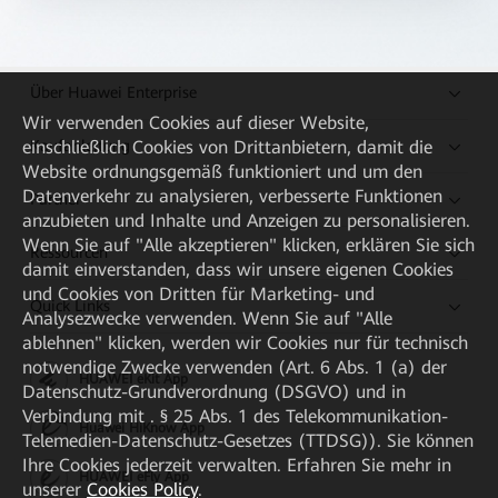
Über Huawei Enterprise
Wir verwenden Cookies auf dieser Website,
Kaufanleitung
einschließlich Cookies von Drittanbietern, damit die
Website ordnungsgemäß funktioniert und um den
Datenverkehr zu analysieren, verbesserte Funktionen
Partner
anzubieten und Inhalte und Anzeigen zu personalisieren.
Wenn Sie auf "Alle akzeptieren" klicken, erklären Sie sich
Ressourcen
damit einverstanden, dass wir unsere eigenen Cookies
und Cookies von Dritten für Marketing- und
Quick Links
Analysezwecke verwenden. Wenn Sie auf "Alle
ablehnen" klicken, werden wir Cookies nur für technisch
notwendige Zwecke verwenden (Art. 6 Abs. 1 (a) der
HUAWEI eKit App
Datenschutz-Grundverordnung (DSGVO) und in
Verbindung mit . § 25 Abs. 1 des Telekommunikation-
Huawei HiKnow App
Telemedien-Datenschutz-Gesetzes (TTDSG)). Sie können
Ihre Cookies jederzeit verwalten. Erfahren Sie mehr in
HUAWEI eFly App
unserer
Cookies Policy
.