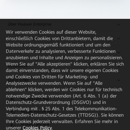
Über Huawei Enterprise
Wir verwenden Cookies auf dieser Website,
Kaufanleitung
einschließlich Cookies von Drittanbietern, damit die
Website ordnungsgemäß funktioniert und um den
Datenverkehr zu analysieren, verbesserte Funktionen
Partner
anzubieten und Inhalte und Anzeigen zu personalisieren.
Wenn Sie auf "Alle akzeptieren" klicken, erklären Sie sich
Ressourcen
damit einverstanden, dass wir unsere eigenen Cookies
und Cookies von Dritten für Marketing- und
Quick Links
Analysezwecke verwenden. Wenn Sie auf "Alle
ablehnen" klicken, werden wir Cookies nur für technisch
notwendige Zwecke verwenden (Art. 6 Abs. 1 (a) der
HUAWEI eKit App
Datenschutz-Grundverordnung (DSGVO) und in
Verbindung mit . § 25 Abs. 1 des Telekommunikation-
Huawei HiKnow App
Telemedien-Datenschutz-Gesetzes (TTDSG)). Sie können
Ihre Cookies jederzeit verwalten. Erfahren Sie mehr in
HUAWEI eFly App
unserer
Cookies Policy
.