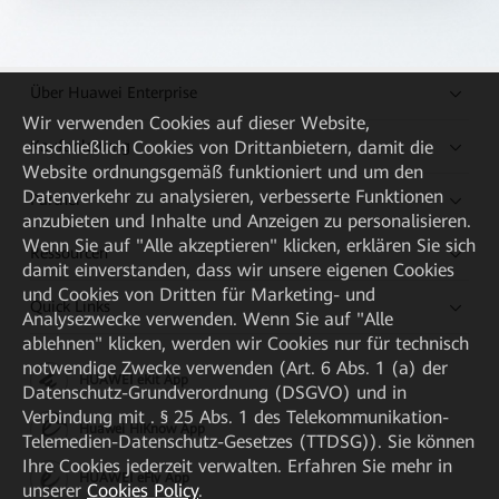
Über Huawei Enterprise
Wir verwenden Cookies auf dieser Website,
Kaufanleitung
einschließlich Cookies von Drittanbietern, damit die
Website ordnungsgemäß funktioniert und um den
Datenverkehr zu analysieren, verbesserte Funktionen
Partner
anzubieten und Inhalte und Anzeigen zu personalisieren.
Wenn Sie auf "Alle akzeptieren" klicken, erklären Sie sich
Ressourcen
damit einverstanden, dass wir unsere eigenen Cookies
und Cookies von Dritten für Marketing- und
Quick Links
Analysezwecke verwenden. Wenn Sie auf "Alle
ablehnen" klicken, werden wir Cookies nur für technisch
notwendige Zwecke verwenden (Art. 6 Abs. 1 (a) der
HUAWEI eKit App
Datenschutz-Grundverordnung (DSGVO) und in
Verbindung mit . § 25 Abs. 1 des Telekommunikation-
Huawei HiKnow App
Telemedien-Datenschutz-Gesetzes (TTDSG)). Sie können
Ihre Cookies jederzeit verwalten. Erfahren Sie mehr in
HUAWEI eFly App
unserer
Cookies Policy
.