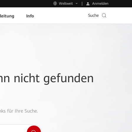
Anmelden
Weltweit
Suche
leitung
Info
ann nicht gefunden
ks für Ihre Suche.