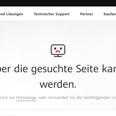
und Lösungen
Technischer Support
Partner
Kaufan
aber die gesuchte Seite k
werden.
urück zur
Homepage
, oder verwenden Sie die nachfolgenden Lin