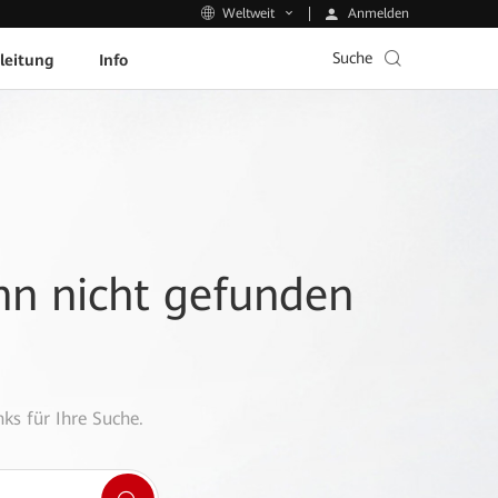
Anmelden
Weltweit
Suche
leitung
Info
ann nicht gefunden
ks für Ihre Suche.