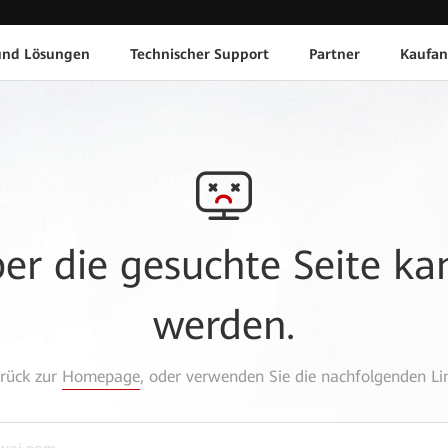
und Lösungen
Technischer Support
Partner
Kaufan
aber die gesuchte Seite k
werden.
urück zur
Homepage
, oder verwenden Sie die nachfolgenden Lin