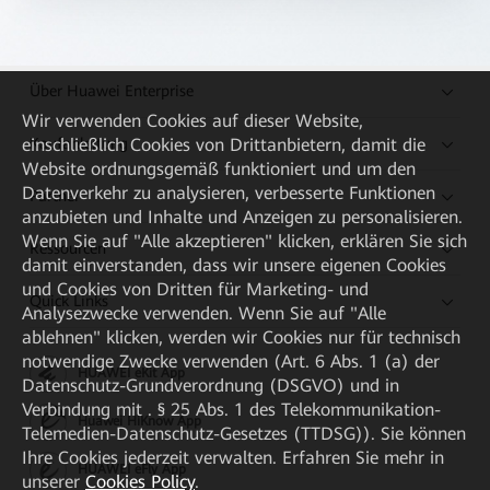
Über Huawei Enterprise
Wir verwenden Cookies auf dieser Website,
Kaufanleitung
einschließlich Cookies von Drittanbietern, damit die
Website ordnungsgemäß funktioniert und um den
Datenverkehr zu analysieren, verbesserte Funktionen
Partner
anzubieten und Inhalte und Anzeigen zu personalisieren.
Wenn Sie auf "Alle akzeptieren" klicken, erklären Sie sich
Ressourcen
damit einverstanden, dass wir unsere eigenen Cookies
und Cookies von Dritten für Marketing- und
Quick Links
Analysezwecke verwenden. Wenn Sie auf "Alle
ablehnen" klicken, werden wir Cookies nur für technisch
notwendige Zwecke verwenden (Art. 6 Abs. 1 (a) der
HUAWEI eKit App
Datenschutz-Grundverordnung (DSGVO) und in
Verbindung mit . § 25 Abs. 1 des Telekommunikation-
Huawei HiKnow App
Telemedien-Datenschutz-Gesetzes (TTDSG)). Sie können
Ihre Cookies jederzeit verwalten. Erfahren Sie mehr in
HUAWEI eFly App
unserer
Cookies Policy
.