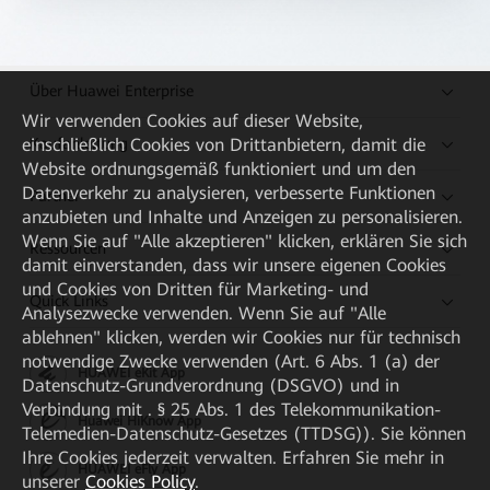
Über Huawei Enterprise
Wir verwenden Cookies auf dieser Website,
Kaufanleitung
einschließlich Cookies von Drittanbietern, damit die
Website ordnungsgemäß funktioniert und um den
Datenverkehr zu analysieren, verbesserte Funktionen
Partner
anzubieten und Inhalte und Anzeigen zu personalisieren.
Wenn Sie auf "Alle akzeptieren" klicken, erklären Sie sich
Ressourcen
damit einverstanden, dass wir unsere eigenen Cookies
und Cookies von Dritten für Marketing- und
Quick Links
Analysezwecke verwenden. Wenn Sie auf "Alle
ablehnen" klicken, werden wir Cookies nur für technisch
notwendige Zwecke verwenden (Art. 6 Abs. 1 (a) der
HUAWEI eKit App
Datenschutz-Grundverordnung (DSGVO) und in
Verbindung mit . § 25 Abs. 1 des Telekommunikation-
Huawei HiKnow App
Telemedien-Datenschutz-Gesetzes (TTDSG)). Sie können
Ihre Cookies jederzeit verwalten. Erfahren Sie mehr in
HUAWEI eFly App
unserer
Cookies Policy
.