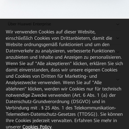
Über Huawei Enterprise
Wir verwenden Cookies auf dieser Website,
Kaufanleitung
einschließlich Cookies von Drittanbietern, damit die
Website ordnungsgemäß funktioniert und um den
Datenverkehr zu analysieren, verbesserte Funktionen
Partner
anzubieten und Inhalte und Anzeigen zu personalisieren.
Wenn Sie auf "Alle akzeptieren" klicken, erklären Sie sich
Ressourcen
damit einverstanden, dass wir unsere eigenen Cookies
und Cookies von Dritten für Marketing- und
Quick Links
Analysezwecke verwenden. Wenn Sie auf "Alle
ablehnen" klicken, werden wir Cookies nur für technisch
notwendige Zwecke verwenden (Art. 6 Abs. 1 (a) der
HUAWEI eKit App
Datenschutz-Grundverordnung (DSGVO) und in
Verbindung mit . § 25 Abs. 1 des Telekommunikation-
Huawei HiKnow App
Telemedien-Datenschutz-Gesetzes (TTDSG)). Sie können
Ihre Cookies jederzeit verwalten. Erfahren Sie mehr in
HUAWEI eFly App
unserer
Cookies Policy
.