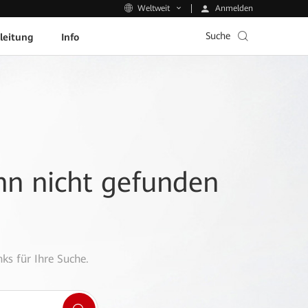
Anmelden
Weltweit
Suche
leitung
Info
ann nicht gefunden
ks für Ihre Suche.