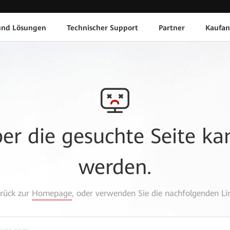
und Lösungen
Technischer Support
Partner
Kaufan
aber die gesuchte Seite k
werden.
urück zur
Homepage
, oder verwenden Sie die nachfolgenden Lin