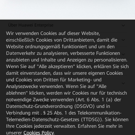
Über Huawei Enterprise
Wir verwenden Cookies auf dieser Website,
Kaufanleitung
einschließlich Cookies von Drittanbietern, damit die
Website ordnungsgemäß funktioniert und um den
Datenverkehr zu analysieren, verbesserte Funktionen
Partner
anzubieten und Inhalte und Anzeigen zu personalisieren.
Wenn Sie auf "Alle akzeptieren" klicken, erklären Sie sich
Ressourcen
damit einverstanden, dass wir unsere eigenen Cookies
und Cookies von Dritten für Marketing- und
Quick Links
Analysezwecke verwenden. Wenn Sie auf "Alle
ablehnen" klicken, werden wir Cookies nur für technisch
notwendige Zwecke verwenden (Art. 6 Abs. 1 (a) der
HUAWEI eKit App
Datenschutz-Grundverordnung (DSGVO) und in
Verbindung mit . § 25 Abs. 1 des Telekommunikation-
Huawei HiKnow App
Telemedien-Datenschutz-Gesetzes (TTDSG)). Sie können
Ihre Cookies jederzeit verwalten. Erfahren Sie mehr in
HUAWEI eFly App
unserer
Cookies Policy
.