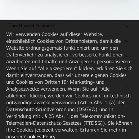
Über Huawei Enterprise
Wir verwenden Cookies auf dieser Website,
Kaufanleitung
einschließlich Cookies von Drittanbietern, damit die
Website ordnungsgemäß funktioniert und um den
Datenverkehr zu analysieren, verbesserte Funktionen
Partner
anzubieten und Inhalte und Anzeigen zu personalisieren.
Wenn Sie auf "Alle akzeptieren" klicken, erklären Sie sich
Ressourcen
damit einverstanden, dass wir unsere eigenen Cookies
und Cookies von Dritten für Marketing- und
Quick Links
Analysezwecke verwenden. Wenn Sie auf "Alle
ablehnen" klicken, werden wir Cookies nur für technisch
notwendige Zwecke verwenden (Art. 6 Abs. 1 (a) der
HUAWEI eKit App
Datenschutz-Grundverordnung (DSGVO) und in
Verbindung mit . § 25 Abs. 1 des Telekommunikation-
Huawei HiKnow App
Telemedien-Datenschutz-Gesetzes (TTDSG)). Sie können
Ihre Cookies jederzeit verwalten. Erfahren Sie mehr in
HUAWEI eFly App
unserer
Cookies Policy
.