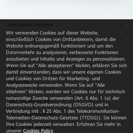
Über Huawei Enterprise
Wir verwenden Cookies auf dieser Website,
Kaufanleitung
einschließlich Cookies von Drittanbietern, damit die
Website ordnungsgemäß funktioniert und um den
Datenverkehr zu analysieren, verbesserte Funktionen
Partner
anzubieten und Inhalte und Anzeigen zu personalisieren.
Wenn Sie auf "Alle akzeptieren" klicken, erklären Sie sich
Ressourcen
damit einverstanden, dass wir unsere eigenen Cookies
und Cookies von Dritten für Marketing- und
Quick Links
Analysezwecke verwenden. Wenn Sie auf "Alle
ablehnen" klicken, werden wir Cookies nur für technisch
notwendige Zwecke verwenden (Art. 6 Abs. 1 (a) der
HUAWEI eKit App
Datenschutz-Grundverordnung (DSGVO) und in
Verbindung mit . § 25 Abs. 1 des Telekommunikation-
Huawei HiKnow App
Telemedien-Datenschutz-Gesetzes (TTDSG)). Sie können
Ihre Cookies jederzeit verwalten. Erfahren Sie mehr in
HUAWEI eFly App
unserer
Cookies Policy
.