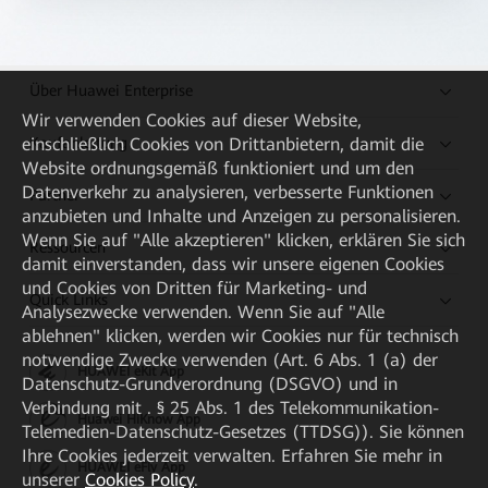
Über Huawei Enterprise
Wir verwenden Cookies auf dieser Website,
Kaufanleitung
einschließlich Cookies von Drittanbietern, damit die
Website ordnungsgemäß funktioniert und um den
Datenverkehr zu analysieren, verbesserte Funktionen
Partner
anzubieten und Inhalte und Anzeigen zu personalisieren.
Wenn Sie auf "Alle akzeptieren" klicken, erklären Sie sich
Ressourcen
damit einverstanden, dass wir unsere eigenen Cookies
und Cookies von Dritten für Marketing- und
Quick Links
Analysezwecke verwenden. Wenn Sie auf "Alle
ablehnen" klicken, werden wir Cookies nur für technisch
notwendige Zwecke verwenden (Art. 6 Abs. 1 (a) der
HUAWEI eKit App
Datenschutz-Grundverordnung (DSGVO) und in
Verbindung mit . § 25 Abs. 1 des Telekommunikation-
Huawei HiKnow App
Telemedien-Datenschutz-Gesetzes (TTDSG)). Sie können
Ihre Cookies jederzeit verwalten. Erfahren Sie mehr in
HUAWEI eFly App
unserer
Cookies Policy
.