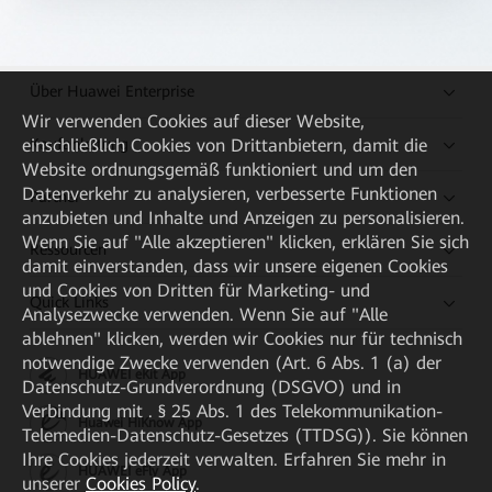
Über Huawei Enterprise
Wir verwenden Cookies auf dieser Website,
Kaufanleitung
einschließlich Cookies von Drittanbietern, damit die
Website ordnungsgemäß funktioniert und um den
Datenverkehr zu analysieren, verbesserte Funktionen
Partner
anzubieten und Inhalte und Anzeigen zu personalisieren.
Wenn Sie auf "Alle akzeptieren" klicken, erklären Sie sich
Ressourcen
damit einverstanden, dass wir unsere eigenen Cookies
und Cookies von Dritten für Marketing- und
Quick Links
Analysezwecke verwenden. Wenn Sie auf "Alle
ablehnen" klicken, werden wir Cookies nur für technisch
notwendige Zwecke verwenden (Art. 6 Abs. 1 (a) der
HUAWEI eKit App
Datenschutz-Grundverordnung (DSGVO) und in
Verbindung mit . § 25 Abs. 1 des Telekommunikation-
Huawei HiKnow App
Telemedien-Datenschutz-Gesetzes (TTDSG)). Sie können
Ihre Cookies jederzeit verwalten. Erfahren Sie mehr in
HUAWEI eFly App
unserer
Cookies Policy
.