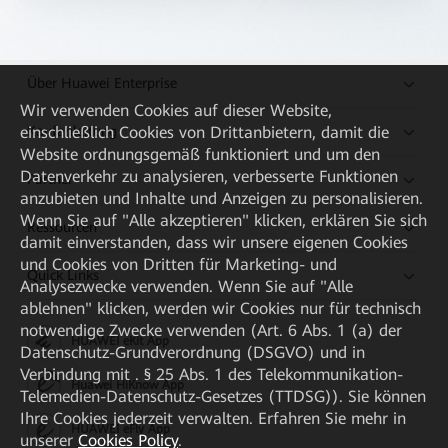
Über Huawei Enterprise
Wir verwenden Cookies auf dieser Website,
Kaufanleitung
einschließlich Cookies von Drittanbietern, damit die
Website ordnungsgemäß funktioniert und um den
Datenverkehr zu analysieren, verbesserte Funktionen
Partner
anzubieten und Inhalte und Anzeigen zu personalisieren.
Wenn Sie auf "Alle akzeptieren" klicken, erklären Sie sich
Ressourcen
damit einverstanden, dass wir unsere eigenen Cookies
und Cookies von Dritten für Marketing- und
Quick Links
Analysezwecke verwenden. Wenn Sie auf "Alle
ablehnen" klicken, werden wir Cookies nur für technisch
notwendige Zwecke verwenden (Art. 6 Abs. 1 (a) der
HUAWEI eKit App
Datenschutz-Grundverordnung (DSGVO) und in
Verbindung mit . § 25 Abs. 1 des Telekommunikation-
Huawei HiKnow App
Telemedien-Datenschutz-Gesetzes (TTDSG)). Sie können
Ihre Cookies jederzeit verwalten. Erfahren Sie mehr in
HUAWEI eFly App
unserer
Cookies Policy
.