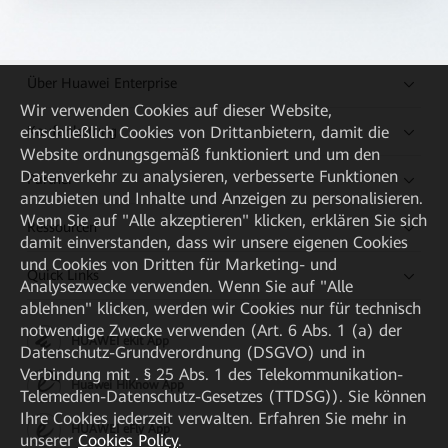
Über Huawei Enterprise
Wir verwenden Cookies auf dieser Website,
Kaufanleitung
einschließlich Cookies von Drittanbietern, damit die
Website ordnungsgemäß funktioniert und um den
Datenverkehr zu analysieren, verbesserte Funktionen
Partner
anzubieten und Inhalte und Anzeigen zu personalisieren.
Wenn Sie auf "Alle akzeptieren" klicken, erklären Sie sich
Ressourcen
damit einverstanden, dass wir unsere eigenen Cookies
und Cookies von Dritten für Marketing- und
Quick Links
Analysezwecke verwenden. Wenn Sie auf "Alle
ablehnen" klicken, werden wir Cookies nur für technisch
notwendige Zwecke verwenden (Art. 6 Abs. 1 (a) der
HUAWEI eKit App
Datenschutz-Grundverordnung (DSGVO) und in
Verbindung mit . § 25 Abs. 1 des Telekommunikation-
Huawei HiKnow App
Telemedien-Datenschutz-Gesetzes (TTDSG)). Sie können
Ihre Cookies jederzeit verwalten. Erfahren Sie mehr in
HUAWEI eFly App
unserer
Cookies Policy
.