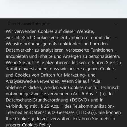
Über Huawei Enterprise
Wir verwenden Cookies auf dieser Website,
Kaufanleitung
einschließlich Cookies von Drittanbietern, damit die
Website ordnungsgemäß funktioniert und um den
Datenverkehr zu analysieren, verbesserte Funktionen
Partner
anzubieten und Inhalte und Anzeigen zu personalisieren.
Wenn Sie auf "Alle akzeptieren" klicken, erklären Sie sich
Ressourcen
damit einverstanden, dass wir unsere eigenen Cookies
und Cookies von Dritten für Marketing- und
Quick Links
Analysezwecke verwenden. Wenn Sie auf "Alle
ablehnen" klicken, werden wir Cookies nur für technisch
notwendige Zwecke verwenden (Art. 6 Abs. 1 (a) der
HUAWEI eKit App
Datenschutz-Grundverordnung (DSGVO) und in
Verbindung mit . § 25 Abs. 1 des Telekommunikation-
Huawei HiKnow App
Telemedien-Datenschutz-Gesetzes (TTDSG)). Sie können
Ihre Cookies jederzeit verwalten. Erfahren Sie mehr in
HUAWEI eFly App
unserer
Cookies Policy
.