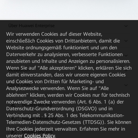
Über Huawei Enterprise
Wir verwenden Cookies auf dieser Website,
Kaufanleitung
einschließlich Cookies von Drittanbietern, damit die
Website ordnungsgemäß funktioniert und um den
Datenverkehr zu analysieren, verbesserte Funktionen
Partner
anzubieten und Inhalte und Anzeigen zu personalisieren.
Wenn Sie auf "Alle akzeptieren" klicken, erklären Sie sich
Ressourcen
damit einverstanden, dass wir unsere eigenen Cookies
und Cookies von Dritten für Marketing- und
Quick Links
Analysezwecke verwenden. Wenn Sie auf "Alle
ablehnen" klicken, werden wir Cookies nur für technisch
notwendige Zwecke verwenden (Art. 6 Abs. 1 (a) der
HUAWEI eKit App
Datenschutz-Grundverordnung (DSGVO) und in
Verbindung mit . § 25 Abs. 1 des Telekommunikation-
Huawei HiKnow App
Telemedien-Datenschutz-Gesetzes (TTDSG)). Sie können
Ihre Cookies jederzeit verwalten. Erfahren Sie mehr in
HUAWEI eFly App
unserer
Cookies Policy
.