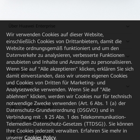
Über Huawei Enterprise
Wir verwenden Cookies auf dieser Website,
Kaufanleitung
einschließlich Cookies von Drittanbietern, damit die
Website ordnungsgemäß funktioniert und um den
Datenverkehr zu analysieren, verbesserte Funktionen
Partner
anzubieten und Inhalte und Anzeigen zu personalisieren.
Wenn Sie auf "Alle akzeptieren" klicken, erklären Sie sich
Ressourcen
damit einverstanden, dass wir unsere eigenen Cookies
und Cookies von Dritten für Marketing- und
Quick Links
Analysezwecke verwenden. Wenn Sie auf "Alle
ablehnen" klicken, werden wir Cookies nur für technisch
notwendige Zwecke verwenden (Art. 6 Abs. 1 (a) der
HUAWEI eKit App
Datenschutz-Grundverordnung (DSGVO) und in
Verbindung mit . § 25 Abs. 1 des Telekommunikation-
Huawei HiKnow App
Telemedien-Datenschutz-Gesetzes (TTDSG)). Sie können
Ihre Cookies jederzeit verwalten. Erfahren Sie mehr in
HUAWEI eFly App
unserer
Cookies Policy
.