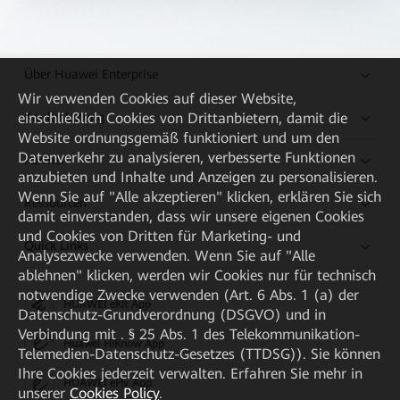
Über Huawei Enterprise
Wir verwenden Cookies auf dieser Website,
Kaufanleitung
einschließlich Cookies von Drittanbietern, damit die
Website ordnungsgemäß funktioniert und um den
Datenverkehr zu analysieren, verbesserte Funktionen
Partner
anzubieten und Inhalte und Anzeigen zu personalisieren.
Wenn Sie auf "Alle akzeptieren" klicken, erklären Sie sich
Ressourcen
damit einverstanden, dass wir unsere eigenen Cookies
und Cookies von Dritten für Marketing- und
Quick Links
Analysezwecke verwenden. Wenn Sie auf "Alle
ablehnen" klicken, werden wir Cookies nur für technisch
notwendige Zwecke verwenden (Art. 6 Abs. 1 (a) der
HUAWEI eKit App
Datenschutz-Grundverordnung (DSGVO) und in
Verbindung mit . § 25 Abs. 1 des Telekommunikation-
Huawei HiKnow App
Telemedien-Datenschutz-Gesetzes (TTDSG)). Sie können
Ihre Cookies jederzeit verwalten. Erfahren Sie mehr in
HUAWEI eFly App
unserer
Cookies Policy
.