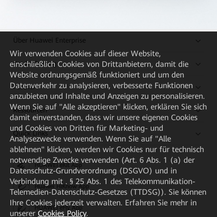
Über Huawei Enterprise
Wir verwenden Cookies auf dieser Website,
Kaufanleitung
einschließlich Cookies von Drittanbietern, damit die
Website ordnungsgemäß funktioniert und um den
Datenverkehr zu analysieren, verbesserte Funktionen
Partner
anzubieten und Inhalte und Anzeigen zu personalisieren.
Wenn Sie auf "Alle akzeptieren" klicken, erklären Sie sich
Ressourcen
damit einverstanden, dass wir unsere eigenen Cookies
und Cookies von Dritten für Marketing- und
Quick Links
Analysezwecke verwenden. Wenn Sie auf "Alle
ablehnen" klicken, werden wir Cookies nur für technisch
notwendige Zwecke verwenden (Art. 6 Abs. 1 (a) der
HUAWEI eKit App
Datenschutz-Grundverordnung (DSGVO) und in
Verbindung mit . § 25 Abs. 1 des Telekommunikation-
Huawei HiKnow App
Telemedien-Datenschutz-Gesetzes (TTDSG)). Sie können
Ihre Cookies jederzeit verwalten. Erfahren Sie mehr in
HUAWEI eFly App
unserer
Cookies Policy
.