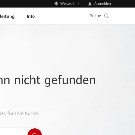
Anmelden
Weltweit
Suche
leitung
Info
ann nicht gefunden
ks für Ihre Suche.