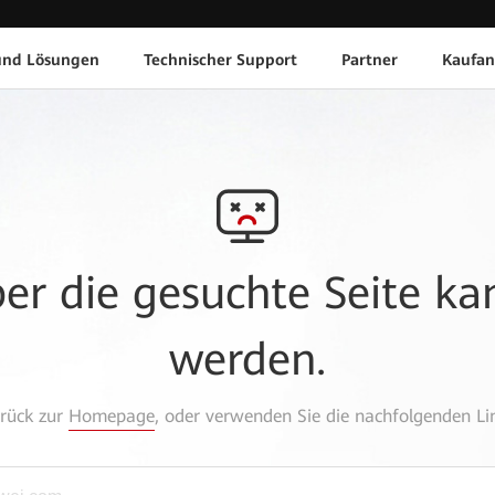
und Lösungen
Technischer Support
Partner
Kaufan
aber die gesuchte Seite k
werden.
urück zur
Homepage
, oder verwenden Sie die nachfolgenden Lin