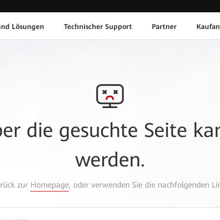
und Lösungen
Technischer Support
Partner
Kaufan
aber die gesuchte Seite k
werden.
urück zur
Homepage
, oder verwenden Sie die nachfolgenden Lin