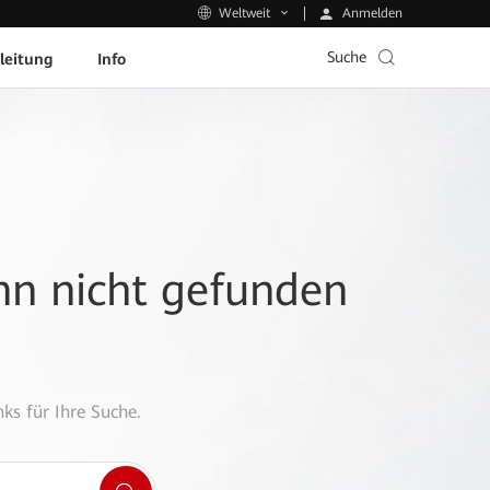
Anmelden
Weltweit
Suche
leitung
Info
ann nicht gefunden
ks für Ihre Suche.