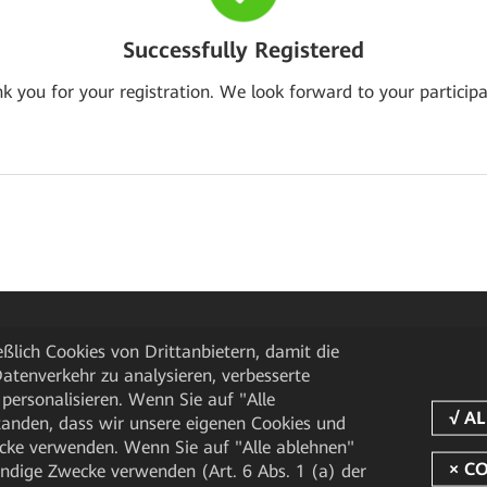
Successfully Registered
k you for your registration. We look forward to your participa
ßlich Cookies von Drittanbietern, damit die
tenverkehr zu analysieren, verbesserte
personalisieren. Wenn Sie auf "Alle
rstanden, dass wir unsere eigenen Cookies und
cke verwenden. Wenn Sie auf "Alle ablehnen"
endige Zwecke verwenden (Art. 6 Abs. 1 (a) der