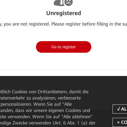
Unregistered
y, you are not registered. Please register before filling in the su
Go to register
ßlich Cookies von Drittanbietern, damit die
tenverkehr zu analysieren, verbesserte
personalisieren. Wenn Sie auf "Alle
rstanden, dass wir unsere eigenen Cookies und
cke verwenden. Wenn Sie auf "Alle ablehnen"
endige Zwecke verwenden (Art. 6 Abs. 1 (a) der