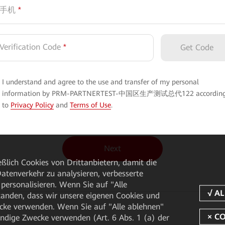
手机
*
Verification Code
*
Get Code
I understand and agree to the use and transfer of my personal
information by PRM-PARTNERTEST-中国区生产测试总代122 accordin
to
Privacy Policy
and
Terms of Use
.
Next
ßlich Cookies von Drittanbietern, damit die
tenverkehr zu analysieren, verbesserte
personalisieren. Wenn Sie auf "Alle
rstanden, dass wir unsere eigenen Cookies und
cke verwenden. Wenn Sie auf "Alle ablehnen"
endige Zwecke verwenden (Art. 6 Abs. 1 (a) der