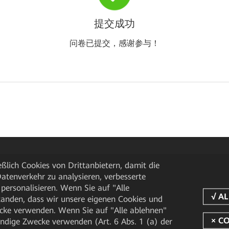
提交成功
问卷已提交，感谢参与！
ßlich Cookies von Drittanbietern, damit die
tenverkehr zu analysieren, verbesserte
personalisieren. Wenn Sie auf "Alle
rstanden, dass wir unsere eigenen Cookies und
cke verwenden. Wenn Sie auf "Alle ablehnen"
endige Zwecke verwenden (Art. 6 Abs. 1 (a) der