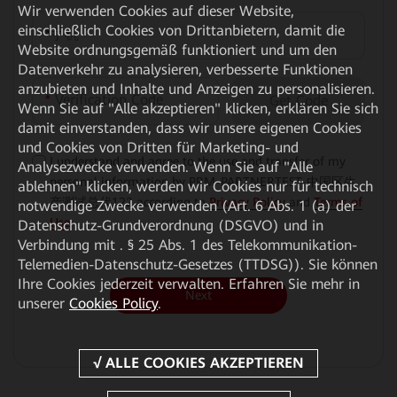
Wir verwenden Cookies auf dieser Website,
einschließlich Cookies von Drittanbietern, damit die
*
手机
Website ordnungsgemäß funktioniert und um den
Datenverkehr zu analysieren, verbesserte Funktionen
anzubieten und Inhalte und Anzeigen zu personalisieren.
*
Verification Code
Get Code
Wenn Sie auf "Alle akzeptieren" klicken, erklären Sie sich
damit einverstanden, dass wir unsere eigenen Cookies
und Cookies von Dritten für Marketing- und
I understand and agree to the use and transfer of my
√
Analysezwecke verwenden. Wenn Sie auf "Alle
personal information by PRM-PARTNERTEST-中国区生
ablehnen" klicken, werden wir Cookies nur für technisch
产测试总代122 according to
Privacy Policy
and
Terms of
notwendige Zwecke verwenden (Art. 6 Abs. 1 (a) der
Use
.
Datenschutz-Grundverordnung (DSGVO) und in
Verbindung mit . § 25 Abs. 1 des Telekommunikation-
Telemedien-Datenschutz-Gesetzes (TTDSG)). Sie können
Ihre Cookies jederzeit verwalten. Erfahren Sie mehr in
Next
unserer
Cookies Policy
.