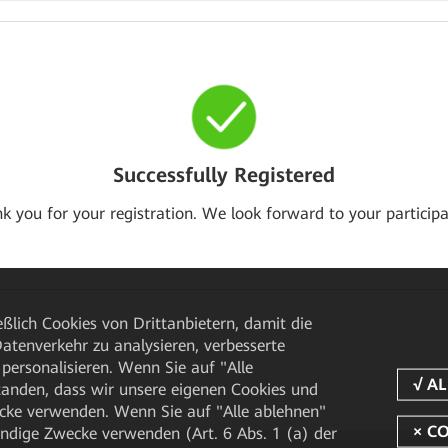
Successfully Registered
k you for your registration. We look forward to your participa
ßlich Cookies von Drittanbietern, damit die
tenverkehr zu analysieren, verbesserte
personalisieren. Wenn Sie auf "Alle
rstanden, dass wir unsere eigenen Cookies und
cke verwenden. Wenn Sie auf "Alle ablehnen"
endige Zwecke verwenden (Art. 6 Abs. 1 (a) der