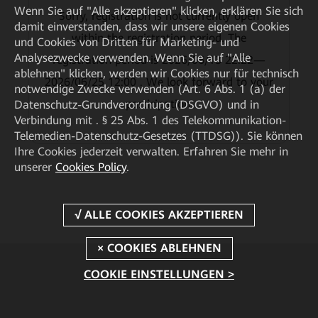
Wenn Sie auf "Alle akzeptieren" klicken, erklären Sie sich
Sorry, registration is not currently open
damit einverstanden, dass wir unsere eigenen Cookies
within the registration period. The
und Cookies von Dritten für Marketing- und
Analysezwecke verwenden. Wenn Sie auf "Alle
registration period is 2026/06/13 22:22—
ablehnen" klicken, werden wir Cookies nur für technisch
2026/06/25 12:00 . We look forward to your
notwendige Zwecke verwenden (Art. 6 Abs. 1 (a) der
participation.
Datenschutz-Grundverordnung (DSGVO) und in
Verbindung mit . § 25 Abs. 1 des Telekommunikation-
Telemedien-Datenschutz-Gesetzes (TTDSG)). Sie können
Ihre Cookies jederzeit verwalten. Erfahren Sie mehr in
unserer
Cookies Policy
.
COOKIE EINSTELLUNGEN >