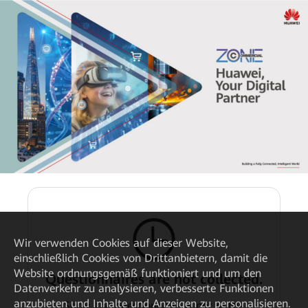
Wir verwenden Cookies auf dieser Website,
einschließlich Cookies von Drittanbietern, damit die
Website ordnungsgemäß funktioniert und um den
Questionnaires are not collected.
Datenverkehr zu analysieren, verbesserte Funktionen
anzubieten und Inhalte und Anzeigen zu personalisieren.
Sorry, the questionnaire is not in the