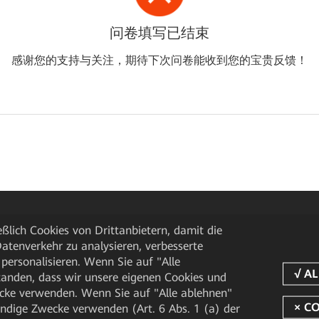
问卷填写已结束
感谢您的支持与关注，期待下次问卷能收到您的宝贵反馈！
ßlich Cookies von Drittanbietern, damit die
tenverkehr zu analysieren, verbesserte
personalisieren. Wenn Sie auf "Alle
rstanden, dass wir unsere eigenen Cookies und
cke verwenden. Wenn Sie auf "Alle ablehnen"
endige Zwecke verwenden (Art. 6 Abs. 1 (a) der