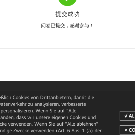
提交成功
问卷已提交，感谢参与！
ßlich Cookies von Drittanbietern, damit die
tenverkehr zu analysieren, verbesserte
personalisieren. Wenn Sie auf "Alle
rstanden, dass wir unsere eigenen Cookies und
cke verwenden. Wenn Sie auf "Alle ablehnen"
endige Zwecke verwenden (Art. 6 Abs. 1 (a) der