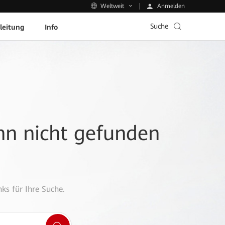
Anmelden
Weltweit
Suche
leitung
Info
ann nicht gefunden
ks für Ihre Suche.