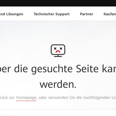
und Lösungen
Technischer Support
Partner
Kaufan
aber die gesuchte Seite k
werden.
urück zur
Homepage
, oder verwenden Sie die nachfolgenden Lin