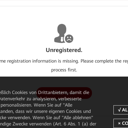
Unregistered.
me registration information is missing. Please complete the re
process first.
ßlich Cookies von Drittanbietern, damit die
Go to register
tenverkehr zu analysieren, verbesserte
personalisieren. Wenn Sie auf "Alle
rstanden, dass wir unsere eigenen Cookies und
cke verwenden. Wenn Sie auf "Alle ablehnen"
endige Zwecke verwenden (Art. 6 Abs. 1 (a) der