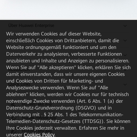
Über Huawei Enterprise
Wir verwenden Cookies auf dieser Website,
Kaufanleitung
einschließlich Cookies von Drittanbietern, damit die
Website ordnungsgemäß funktioniert und um den
Datenverkehr zu analysieren, verbesserte Funktionen
Partner
anzubieten und Inhalte und Anzeigen zu personalisieren.
Wenn Sie auf "Alle akzeptieren" klicken, erklären Sie sich
Ressourcen
damit einverstanden, dass wir unsere eigenen Cookies
und Cookies von Dritten für Marketing- und
Quick Links
Analysezwecke verwenden. Wenn Sie auf "Alle
ablehnen" klicken, werden wir Cookies nur für technisch
notwendige Zwecke verwenden (Art. 6 Abs. 1 (a) der
HUAWEI eKit App
Datenschutz-Grundverordnung (DSGVO) und in
Verbindung mit . § 25 Abs. 1 des Telekommunikation-
Huawei HiKnow App
Telemedien-Datenschutz-Gesetzes (TTDSG)). Sie können
Ihre Cookies jederzeit verwalten. Erfahren Sie mehr in
HUAWEI eFly App
unserer
Cookies Policy
.