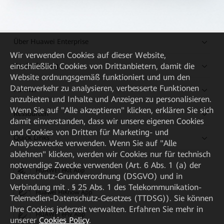
Über Huawei Enterprise
Wir verwenden Cookies auf dieser Website,
Kaufanleitung
einschließlich Cookies von Drittanbietern, damit die
Website ordnungsgemäß funktioniert und um den
Datenverkehr zu analysieren, verbesserte Funktionen
Partner
anzubieten und Inhalte und Anzeigen zu personalisieren.
Wenn Sie auf "Alle akzeptieren" klicken, erklären Sie sich
Ressourcen
damit einverstanden, dass wir unsere eigenen Cookies
und Cookies von Dritten für Marketing- und
Quick Links
Analysezwecke verwenden. Wenn Sie auf "Alle
ablehnen" klicken, werden wir Cookies nur für technisch
notwendige Zwecke verwenden (Art. 6 Abs. 1 (a) der
HUAWEI eKit App
Datenschutz-Grundverordnung (DSGVO) und in
Verbindung mit . § 25 Abs. 1 des Telekommunikation-
Huawei HiKnow App
Telemedien-Datenschutz-Gesetzes (TTDSG)). Sie können
Ihre Cookies jederzeit verwalten. Erfahren Sie mehr in
HUAWEI eFly App
unserer
Cookies Policy
.