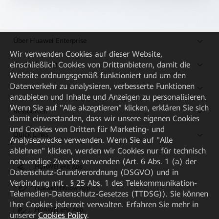
Über Huawei Enterprise
Wir verwenden Cookies auf dieser Website,
Kaufanleitung
einschließlich Cookies von Drittanbietern, damit die
Website ordnungsgemäß funktioniert und um den
Datenverkehr zu analysieren, verbesserte Funktionen
Partner
anzubieten und Inhalte und Anzeigen zu personalisieren.
Wenn Sie auf "Alle akzeptieren" klicken, erklären Sie sich
Ressourcen
damit einverstanden, dass wir unsere eigenen Cookies
und Cookies von Dritten für Marketing- und
Quick Links
Analysezwecke verwenden. Wenn Sie auf "Alle
ablehnen" klicken, werden wir Cookies nur für technisch
notwendige Zwecke verwenden (Art. 6 Abs. 1 (a) der
HUAWEI eKit App
Datenschutz-Grundverordnung (DSGVO) und in
Verbindung mit . § 25 Abs. 1 des Telekommunikation-
Huawei HiKnow App
Telemedien-Datenschutz-Gesetzes (TTDSG)). Sie können
Ihre Cookies jederzeit verwalten. Erfahren Sie mehr in
HUAWEI eFly App
unserer
Cookies Policy
.