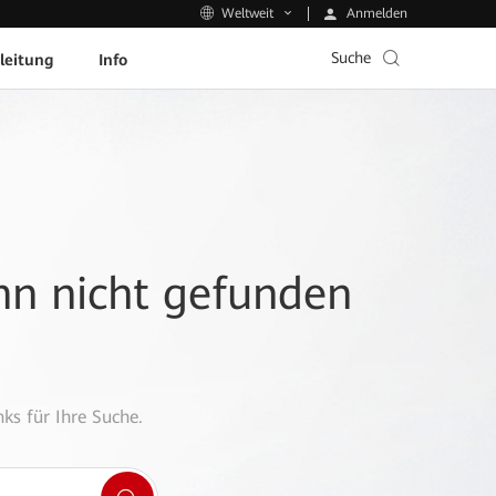
Anmelden
Weltweit
Suche
leitung
Info
ann nicht gefunden
ks für Ihre Suche.