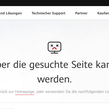
und Lösungen
Technischer Support
Partner
Kaufan
aber die gesuchte Seite k
werden.
urück zur
Homepage
, oder verwenden Sie die nachfolgenden Lin